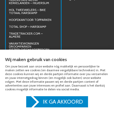
KERKELANDEN – HILVERSUM
HOL TWEEWIELERS – BIKE
TOTAAL HARSKAMP
HOOFDKANTOOR TOPPARKEN
TOTAL SHOP – HARSKAMP
TRADETRACKER.COM –
ALMERE
VAKANTIEWONINGEN
DROOMPARKEN
OTTERLO/SCHAARSBERGEN
VILLA – LUNTEREN
Wij maken gebruik van cookies
WICHERUMLOO
Om jouw bezoek aan onze website nóg makkelijk en persoonlijker te
maken zetten we cookies (en daarmee vergelijkbare technieken) in. Met
deze cookies kunnen wij en derde partijen informatie over jou verzamelen
en jouw internetgedrag binnen (en mogelijk ook buiten) onze website
volgen. Met deze informatie passen wij en derde partijen content of
© Van de Blaak Technische Installaties 2020 - 2026
Beveiliging
advertenties aan jouw interesses en profiel aan. Daarnaast is het dankzij
Datanetwerken en telefonie
cookies mogelijk informatie te delen via social media.
Elektrotechniek
Inspectie en keuringen
Laadpalen
Smart home
IK GA AKKOORD
Verlichting
Zonnepanelen
Zorgsystemen