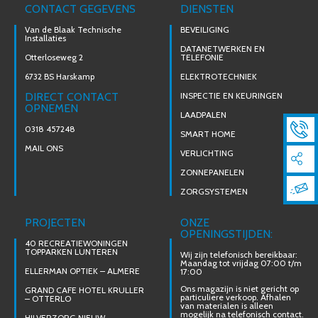
CONTACT GEGEVENS
DIENSTEN
Van de Blaak Technische
BEVEILIGING
Installaties
DATANETWERKEN EN
Otterloseweg 2
TELEFONIE
6732 BS Harskamp
ELEKTROTECHNIEK
DIRECT CONTACT
INSPECTIE EN KEURINGEN
OPNEMEN
LAADPALEN
0318 457248
SMART HOME
MAIL ONS
VERLICHTING
ZONNEPANELEN
ZORGSYSTEMEN
PROJECTEN
ONZE
OPENINGSTIJDEN:
40 RECREATIEWONINGEN
TOPPARKEN LUNTEREN
Wij zijn telefonisch bereikbaar:
Maandag tot vrijdag 07:00 t/m
ELLERMAN OPTIEK – ALMERE
17:00
Ons magazijn is niet gericht op
GRAND CAFE HOTEL KRULLER
particuliere verkoop. Afhalen
– OTTERLO
van materialen is alleen
mogelijk na telefonisch contact.
HILVERZORG NIEUW