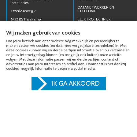
Installaties
DATANETWERKEN EN
Otterloseweg 2
TELEFONIE
6732 BS Harskamp
ELEKTROTECHNIEK
DIRECT CONTACT
INSPECTIE EN KEURINGEN
Wij maken gebruik van cookies
OPNEMEN
LAADPALEN
Om jouw bezoek aan onze website nóg makkelijk en persoonlijker te
0318 457248
SMART HOME
maken zetten we cookies (en daarmee vergelijkbare technieken) in. Met
deze cookies kunnen wij en derde partijen informatie over jou verzamelen
MAIL ONS
VERLICHTING
en jouw internetgedrag binnen (en mogelijk ook buiten) onze website
volgen. Met deze informatie passen wij en derde partijen content of
ZONNEPANELEN
advertenties aan jouw interesses en profiel aan. Daarnaast is het dankzij
cookies mogelijk informatie te delen via social media.
ZORGSYSTEMEN
PROJECTEN
IK GA AKKOORD
ONZE
OPENINGSTIJDEN:
40 RECREATIEWONINGEN
TOPPARKEN LUNTEREN
Wij zijn telefonisch bereikbaar:
Maandag tot vrijdag 07:00 t/m
ELLERMAN OPTIEK – ALMERE
17:00
Ons magazijn is niet gericht op
GRAND CAFE HOTEL KRULLER
particuliere verkoop. Afhalen
– OTTERLO
van materialen is alleen
mogelijk na telefonisch contact.
HILVERZORG NIEUW
KERKELANDEN – HILVERSUM
HOL TWEEWIELERS – BIKE